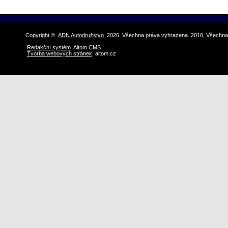
Copyright ©
ADN Autodružstvo
2026. Všechna práva vyhrazena. 2010, Všechna
Redakční systém
Aitom CMS
Tvorba webových stránek
aitom.cz